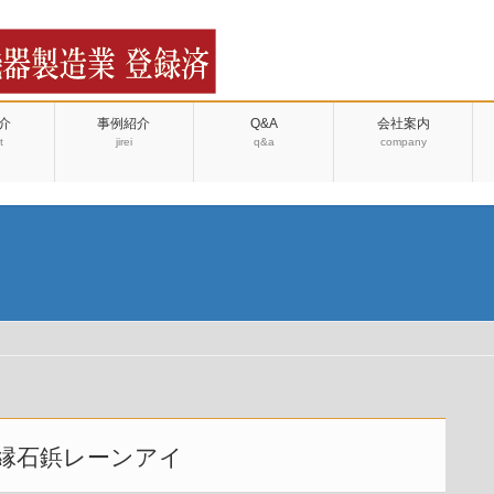
介
事例紹介
Q&A
会社案内
t
jirei
q&a
company
縁石鋲レーンアイ