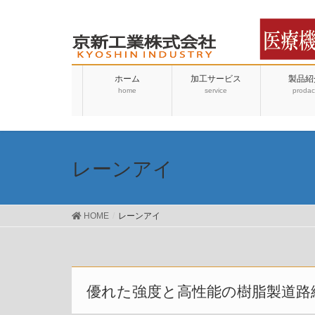
ホーム
加工サービス
製品紹
home
service
prodac
レーンアイ
HOME
レーンアイ
優れた強度と高性能の樹脂製道路